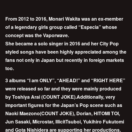
From 2012 to 2016, Monari Wakita was an ex-member
of a legendary girls group called “Especia” whose
concept was the Vaporwave.
She became a solo singer in 2016 and her City Pop
styled songs have been highly appreciated among the
fans not only in Japan but recently in foreign markets
too.
3 albums “I am ONLY”, “AHEAD!” and “RIGHT HERE”
were released so far and they were mainly produced
by Toshiya Arai (COUNT JOKE).Additionally, very
important figures for the Japan’s Pop scene such as
Naoki Maezono(COUNT JOKE), Dorian, HITOMI TOI,
Jun Sasaki, Microstar, IllicitTsuboi, Yukihiro Fukutomi
and Gota Nishidera are supporting her productions.