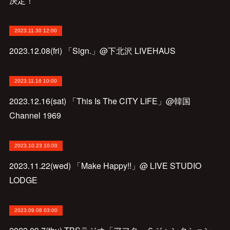
決定！
2023.11.30 12:00
2023.12.08(fri) 「Sign.」@下北沢 LIVEHAUS
2023.11.16 10:00
2023.12.16(sat) 「This Is The CITY LIFE」@韓国
Channel 1969
2023.10.23 10:00
2023.11.22(wed) 「Make Happy!!」@ LIVE STUDIO
LODGE
2023.09.08 03:00