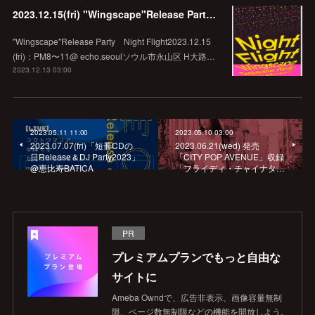
2023.12.15(fri) "Wingscape"Release Party Night Flight @echo.seoul
"Wingscape"Release Party Night Flight2023.12.15
(fri)：PM8〜11@ echo.seoulソウル市永山区 H大路…
2023.12.13 03:00
2023.05.11 11:00
2023.05.10 03:00
2023.07.07(fri)「短冊CDの
2023.06.21(wed) 発売
日Release＆DJ Party2023」
「CITY POP AVENUE」収録
@恵比寿BATICA
「フライディ・チャイナタ…
PR
プレミアムプランでもっと自由な
サイトに
Ameba Owndで、広告非表示、画像容量無制
限、ページ数無制限などの機能を開放しよう。