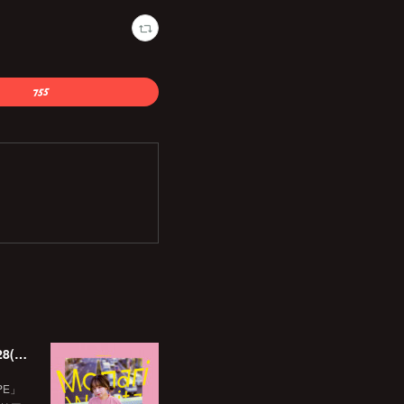
韓国Beatball Recordsよりリリースされた「WINGSCAPE」（Korean ver.）VIVID SOUNDで、1/28(日)発売決定！
PE」