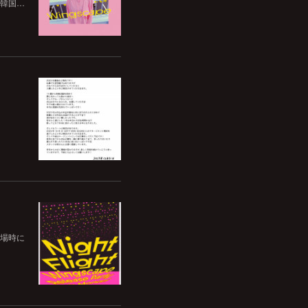
た韓国…
2階入場時に