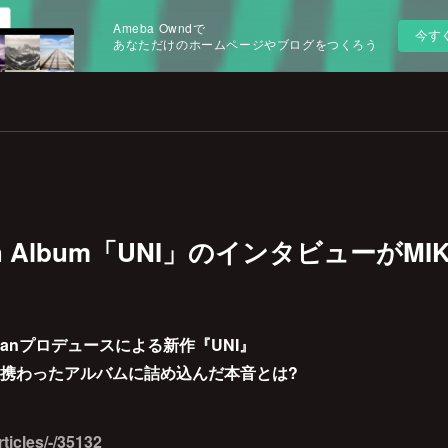
Ameba Owndで
今す
あなただけのホームページやブログをつくろう
h Album「UNI」のインタビューがMI
ianプロデュースによる新作『UNI』
携わったアルバムに詰め込んだ本音とは?
rticles/-/35132