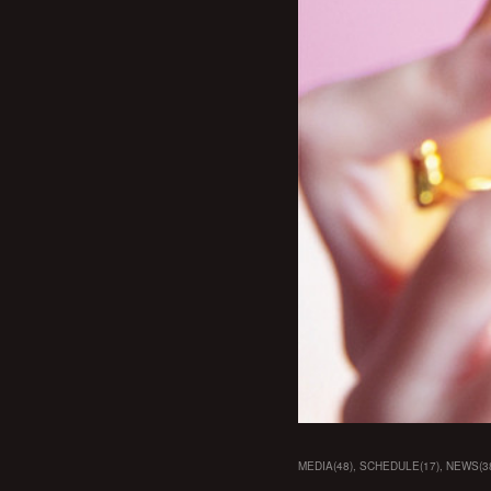
MEDIA
(
48
)
SCHEDULE
(
17
)
NEWS
(
3