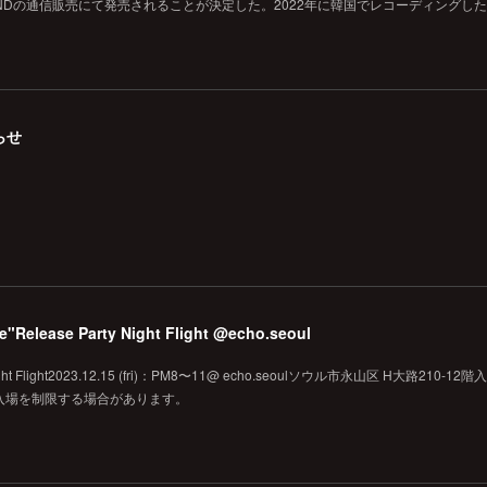
VID SOUNDの通信販売にて発売されることが決定した。2022年に韓国でレコーディングし
らせ
pe"Release Party Night Flight @echo.seoul
Night Flight2023.12.15 (fri)：PM8〜11@ echo.seoulソウル市永山区 H大路210-1
り入場を制限する場合があります。