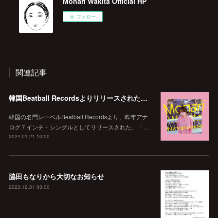
Monari Wakita Official HP
フォロー
関連記事
韓国Beatball Recordsよりリリースされた「WINGSCAPE」（Korean ver.）VIVID SOUNDで、1/28(日)発売決定！
韓国の名門レーベルBeatball Recordsより、昨年アナ
ログ７インチ・シングルとしてリリースされた、「…
2024.01.21 10:00
脇田もなりから大切なお知らせ
2023.12.31 03:00