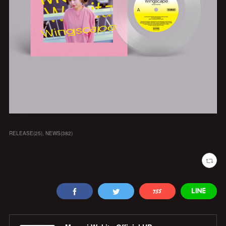
RELEASE
(
25
)
NEWS
(
382
)