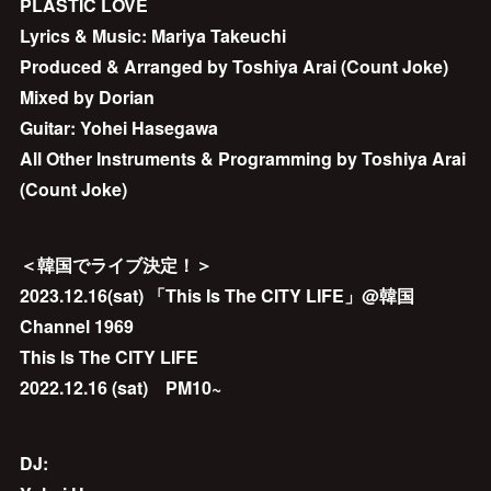
PLASTIC LOVE
Lyrics & Music: Mariya Takeuchi
Produced & Arranged by Toshiya Arai (Count Joke)
Mixed by Dorian
Guitar: Yohei Hasegawa
All Other Instruments & Programming by Toshiya Arai
(Count Joke)
＜韓国でライブ決定！＞
2023.12.16(sat) 「This Is The CITY LIFE」@韓国
Channel 1969
This Is The CITY LIFE
2022.12.16 (sat) PM10~
DJ: