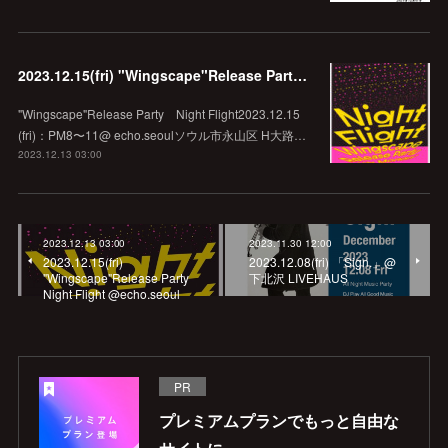
2023.12.15(fri) "Wingscape"Release Party Night Flight @echo.seoul
"Wingscape"Release Party Night Flight2023.12.15
(fri)：PM8〜11@ echo.seoulソウル市永山区 H大路…
2023.12.13 03:00
2023.12.13 03:00
2023.11.30 12:00
2023.12.15(fri)
2023.12.08(fri) 「Sign.」@
"Wingscape"Release Party
下北沢 LIVEHAUS
Night Flight @echo.seoul
PR
プレミアムプランでもっと自由な