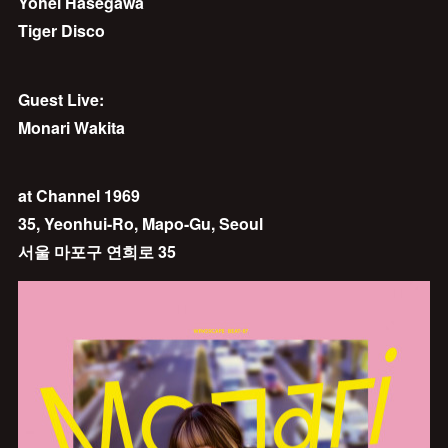
Yohei Hasegawa
Tiger Disco
Guest Live:
Monari Wakita
at Channel 1969
35, Yeonhui-Ro, Mapo-Gu, Seoul
서울 마포구 연희로 35