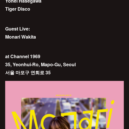
Yohei Hasegawa
Tiger Disco
Guest Live:
Monari Wakita
at Channel 1969
35, Yeonhui-Ro, Mapo-Gu, Seoul
서울 마포구 연희로 35