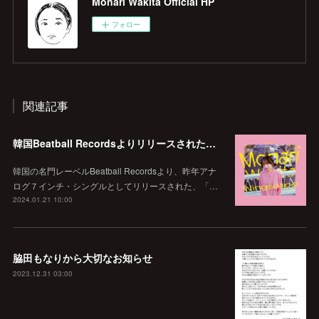
Monari Wakita Official HP
フォロー
関連記事
韓国Beatball Recordsよりリリースされた「WINGSCAPE」（Korean ver.）VIVID SOUNDで、1/28(日)発売決定！
韓国の名門レーベルBeatball Recordsより、昨年アナ
ログ７インチ・シングルとしてリリースされた、「…
2024.01.21 10:00
脇田もなりから大切なお知らせ
2023.12.31 03:00