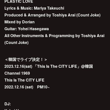
PLASTIC LOVE
Lyrics & Music: Mariya Takeuchi
Produced & Arranged by Toshiya Arai (Count Joke)
Mixed by Dorian
Guitar: Yohei Hasegawa
All Other Instruments & Programming by Toshiya Arai
(Count Joke)
＜韓国でライブ決定！＞
2023.12.16(sat) 「This Is The CITY LIFE」@韓国
Channel 1969
This Is The CITY LIFE
2022.12.16 (sat) PM10~
DJ: