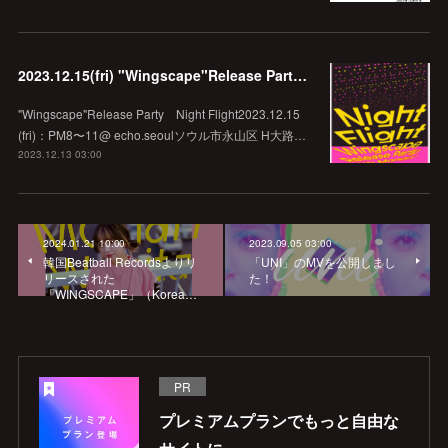
2023.12.15(fri) "Wingscape"Release Party Night Flight @echo.seoul
"Wingscape"Release Party Night Flight2023.12.15
(fri)：PM8〜11@ echo.seoulソウル市永山区 H大路…
2023.12.13 03:00
2024.01.21 10:00
2023.09.05 03:00
韓国Beatball Recordsよりリ
「UNI」のMVを公開しまし
リースされた
た！
「WINGSCAPE」（Korea…
PR
プレミアムプランでもっと自由な