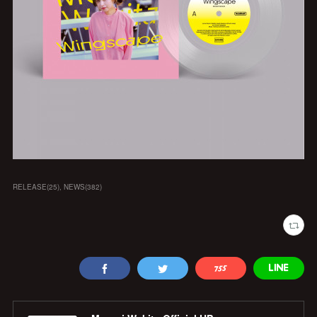
RELEASE
(
25
)
NEWS
(
382
)