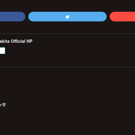
kita Official HP
ー
らせ