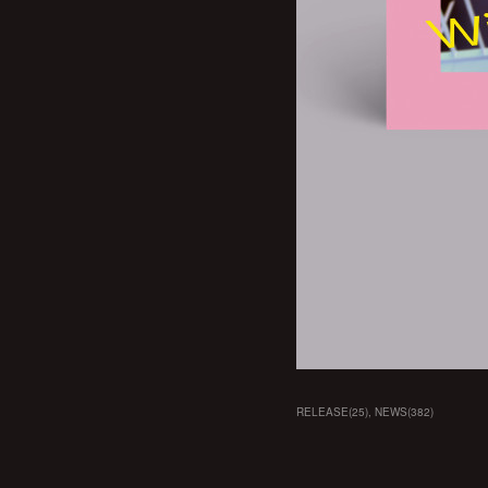
RELEASE
(
25
)
NEWS
(
382
)