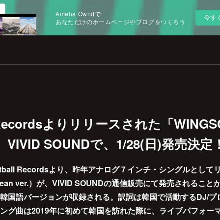
Ameba Owndで
今す
あなただけのホームページやブログをつくろう
l Recordsよりリリースされた「WINGS
r.）VIVID SOUNDで、1/28(日)発売決定
tball Recordsより、昨年アナログ７インチ・シングルとし
rean ver.）が、VIVID SOUNDの通信販売にて発売されるこ
韓国語バージョンが収録される。訳詞は韓国で活動するDJ/プ
ング曲は2019年に初めて韓国を訪れた際に、ライブパフォー