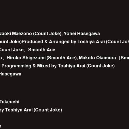
, Naoki Maezono (Count Joke), Yohei Hasegawa
Count Joke)Produced & Arranged by Toshiya Arai (Count Jo
 Count Joke、Smooth Ace
no、Hiroko Shigezumi (Smooth Ace), Makoto Okamura（S
 & Programming & Mixed by Toshiya Arai (Count Joke)
i Hasegawa
 Takeuchi
y Toshiya Arai (Count Joke)
a