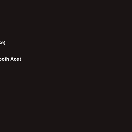
ke)
mooth Ace）