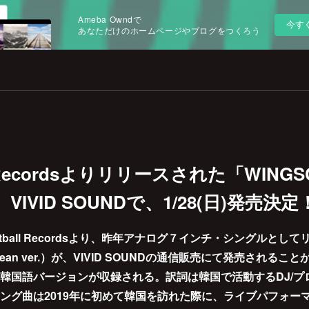
Ameba Owndで
今す
あなただけのホームページやブログをつくろう
l Recordsよりリリースされた「WINGS
r.）VIVID SOUNDで、1/28(日)発売決定
tball Recordsより、昨年アナログ７インチ・シングルとし
rean ver.）が、VIVID SOUNDの通信販売にて発売されるこ
韓国語バージョンが収録される。訳詞は韓国で活動するDJ/プ
ング曲は2019年に初めて韓国を訪れた際に、ライブパフォー