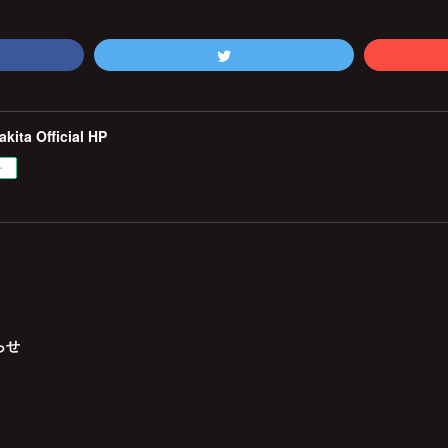
kita Official HP
ー
らせ