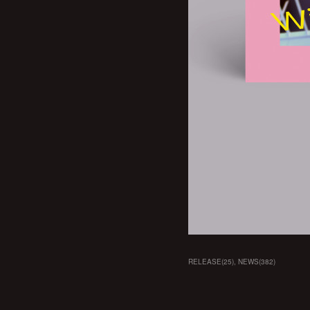
RELEASE
(
25
)
NEWS
(
382
)