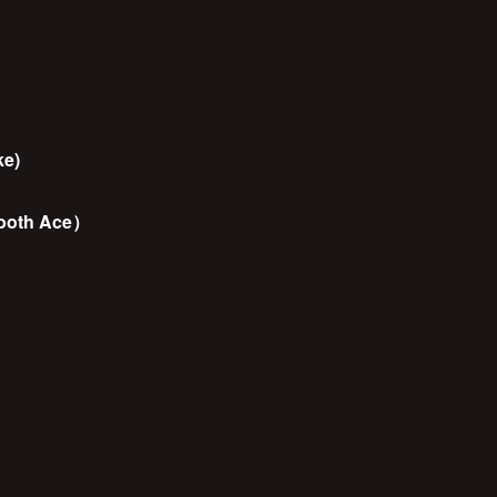
ke)
mooth Ace）