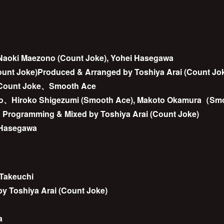
, Naoki Maezono (Count Joke), Yohei Hasegawa
Count Joke)Produced & Arranged by Toshiya Arai (Count Jo
 Count Joke、Smooth Ace
no、Hiroko Shigezumi (Smooth Ace), Makoto Okamura（S
 & Programming & Mixed by Toshiya Arai (Count Joke)
i Hasegawa
 Takeuchi
y Toshiya Arai (Count Joke)
a