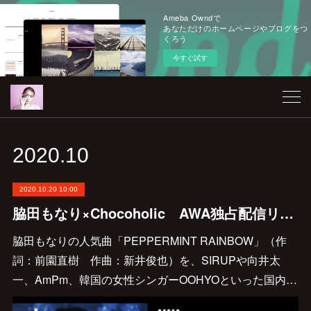
Ameba Owndで
あなただけのホームページやブログをつ
くろう
今すぐ試す
2020
.
10
2020.10.20 10:00
脇田もなり×Chocoholic AWA独占配信リリース＆イベント開催決定！
脇田もなりの人気曲「PEPPERMINT RAINBOW」（作
詞：前園直樹 作曲：新井俊也）を、SIRUPや向井太
一、AmPm、韓国の女性シンガーOOHYOといった国内…