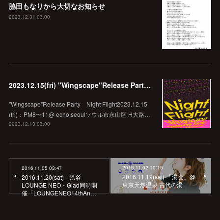
脇田もなりから大切なお知らせ
2023.12.31 03:00
2023.12.15(fri) "Wingscape"Release Party Night Flight @echo.seoul
"Wingscape"Release Party Night Flight2023.12.15
(fri)：PM8〜11@ echo.seoulソウル市永山区 H大路…
2023.12.13 03:00
2016.11.02 10:15
2016.11.05 03:47
2016.11.19(sat) 「湯会」@
2016.11.20(sat) 渋谷
東京天然温泉 古代の湯
LOUNGE NEO・Glad同時開
催「LOUNGENEO14thAn…