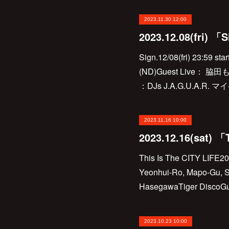
2023.11.30 12:00
2023.12.08(fri)
Sign.12/08(fri) 23:59
(ND)Guest Live： 
：DJs J.A.G.U.A.R
2023.11.16 10:00
This Is The CITY LIFE2
Yeonhui-Ro, Mapo-Gu
HasegawaTiger DiscoGu
2023.10.23 10:00