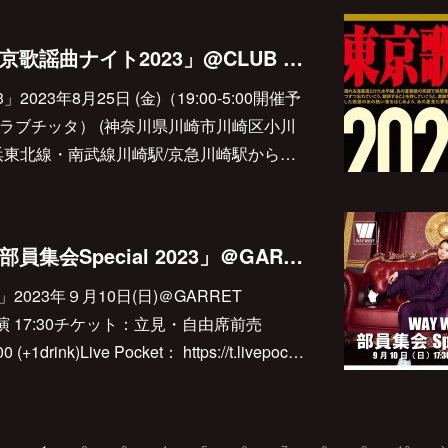
2023.08.25(fri)「東京歌謡曲ナイト2023」@CLUB CITTA’
023年8月25日 (金)（19:00-5:00開催予
’（クラブチッタ） (神奈川県川崎市川崎区小川
・京浜東北線・南武線川崎駅/京急川崎駅から…
2023.09.10(sun) 「部員集会Special 2023」＠GARRET udagawa
3」2023年９月10日(日)＠GARRET
 / 開演 17:30チケット：立見・自由席前売
(+1drink)Live Pocket： https://t.livepoc…