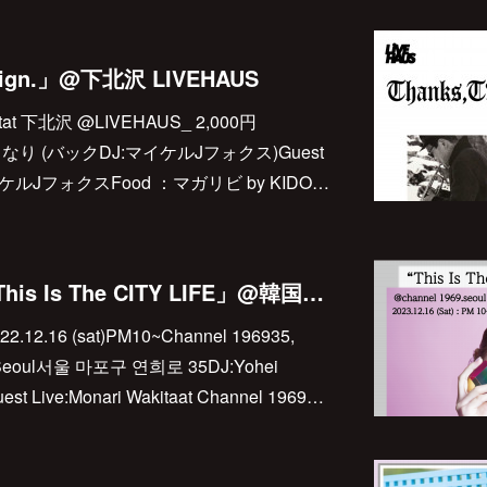
 「Sign.」@下北沢 LIVEHAUS
 startat 下北沢 @LIVEHAUS_ 2,000円
脇田もなり (バックDJ:マイケルJフォクス)Guest
. マイケルJフォクスFood ：マガリビ by KIDO…
2023.12.16(sat) 「This Is The CITY LIFE」@韓国Channel 1969
022.12.16 (sat)PM10~Channel 196935,
, Seoul서울 마포구 연희로 35DJ:Yohei
est Live:Monari Wakitaat Channel 1969…