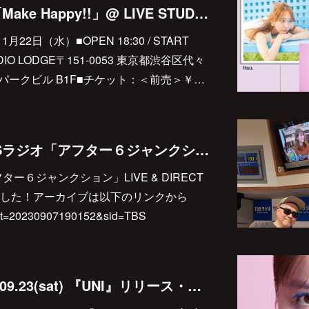
2023.11.22(wed) 「Make Happy!!」@ LIVE STUDIO LODGE
年11月22日（水）■OPEN 18:30 / START
UDIO LODGE〒151-0053 東京都渋谷区代々
パークビル B1F■チケット：＜前売＞￥…
2023.09.7(thu) TBSラジオ「アフター６ジャンクション」LIVE & DIRECT 脇田もなり出演！※アーカイブあり
アフター６ジャンクション」LIVE & DIRECT
した！アーカイブは以下のリンクから
re/?t=20230907190152&sid=TBS
2023.09.17(sun) & 09.23(sat) 『UNI』リリース・イベント開催！