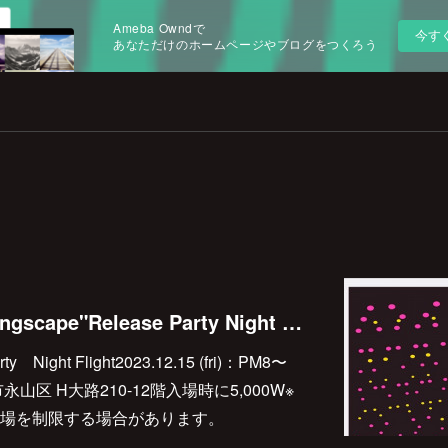
Ameba Owndで
今す
あなただけのホームページやブログをつくろう
2023.12.15(fri) "Wingscape"Release Party Night Flight @echo.seoul
ty Night Flight2023.12.15 (fri)：PM8〜
ル市永山区 H大路210-12階入場時に5,000W※
場を制限する場合があります。