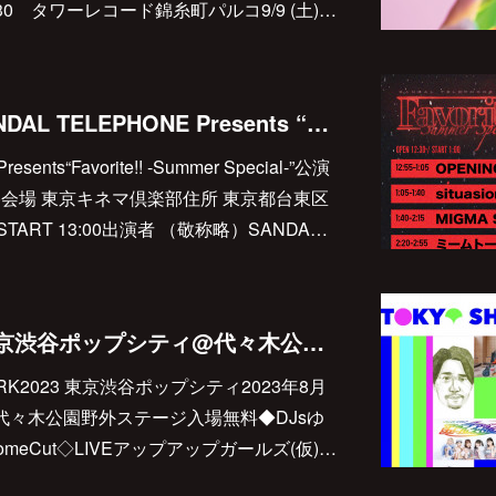
9：30 タワーレコード錦糸町パルコ9/9 (土)…
2023.08.11(fri) SANDAL TELEPHONE Presents “Favorite!! -Summer Special-”@東京キネマ倶楽部
sents“Favorite!! -Summer Special-”公演
金/祝)会場 東京キネマ倶楽部住所 東京都台東区
30 START 13:00出演者 （敬称略）SANDA…
2023.08.12(sat) 東京渋谷ポップシティ@代々木公園野外ステージ
PARK2023 東京渋谷ポップシティ2023年8月
0:00@代々木公園野外ステージ入場無料◆DJsゆ
omeCut◇LIVEアップアップガールズ(仮)…