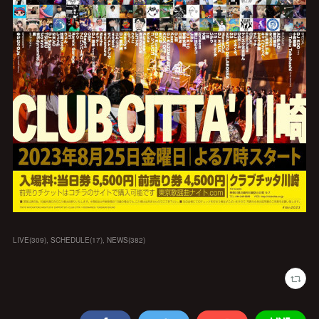
LIVE
(
309
)
SCHEDULE
(
17
)
NEWS
(
382
)