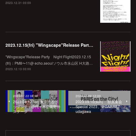
2023.12.31 03:00
2023.12.15(fri) "Wingscape"Release Party Night Flight @echo.seoul
"Wingscape"Release Party Night Flight2023.12.15
(fri)：PM8〜11@ echo.seoulソウル市永山区 H大路…
2023.12.13 03:00
2023.07.22 08:00
2023.07.09 12:00
2023.08.12(sat) 東京渋谷ポ
2023.09.10(sun) 「部員集会
ップシティ@代々木公園野外
Special 2023」＠GARRET
ステージ
udagawa