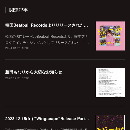
関連記事
韓国Beatball Recordsよりリリースされた「WINGSCAPE」（Korean ver.）VIVID SOUNDで、1/28(日)発売決定！
韓国の名門レーベルBeatball Recordsより、昨年アナ
ログ７インチ・シングルとしてリリースされた、「…
2024.01.21 10:00
脇田もなりから大切なお知らせ
2023.12.31 03:00
2023.12.15(fri) "Wingscape"Release Party Night Flight @echo.seoul
"Wingscape"Release Party Night Flight2023.12.15