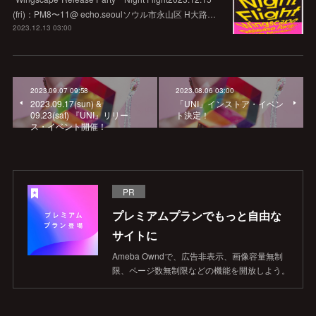
(fri)：PM8〜11@ echo.seoulソウル市永山区 H大路…
2023.12.13 03:00
2023.09.07 09:58
2023.08.06 03:00
2023.09.17(sun) &
「UNI」インストア・イベン
09.23(sat) 『UNI』リリー
ト決定！
ス・イベント開催！
PR
プレミアムプランでもっと自由な
サイトに
Ameba Owndで、広告非表示、画像容量無制
限、ページ数無制限などの機能を開放しよう。