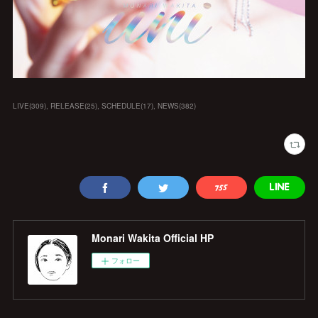
LIVE
(
309
)
RELEASE
(
25
)
SCHEDULE
(
17
)
NEWS
(
382
)
Monari Wakita Official HP
フォロー