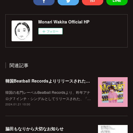
Monari Wakita Official HP
フォロー
関連記事
韓国Beatball Recordsよりリリースされた「WINGSCAPE」（Korean ver.）VIVID SOUNDで、1/28(日)発売決定！
韓国の名門レーベルBeatball Recordsより、昨年アナ
ログ７インチ・シングルとしてリリースされた、「…
2024.01.21 10:00
脇田もなりから大切なお知らせ