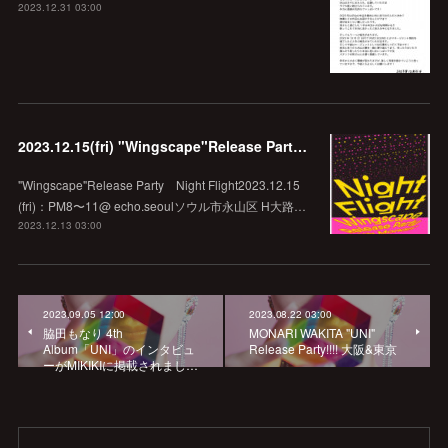
2023.12.31 03:00
2023.12.15(fri) "Wingscape"Release Party Night Flight @echo.seoul
"Wingscape"Release Party Night Flight2023.12.15
(fri)：PM8〜11@ echo.seoulソウル市永山区 H大路…
2023.12.13 03:00
2023.09.05 12:00
2023.08.22 03:00
脇田もなり 4th
MONARI WAKITA "UNI"
Album「UNI」のインタビュ
Release Party!!!! 大阪&東京
ーがMIKIKIに掲載されまし…