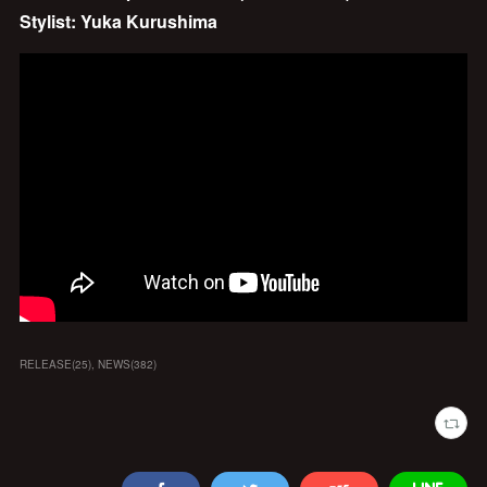
Stylist: Yuka Kurushima
RELEASE
(
25
)
NEWS
(
382
)