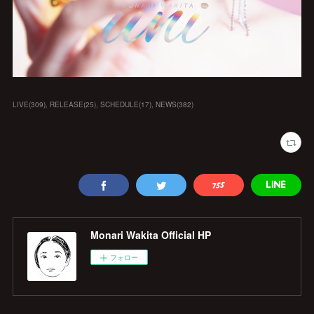
LIVE
(
309
)
RELEASE
(
25
)
SCHEDULE
(
17
)
NEWS
(
382
)
Monari Wakita Official HP
フォロー