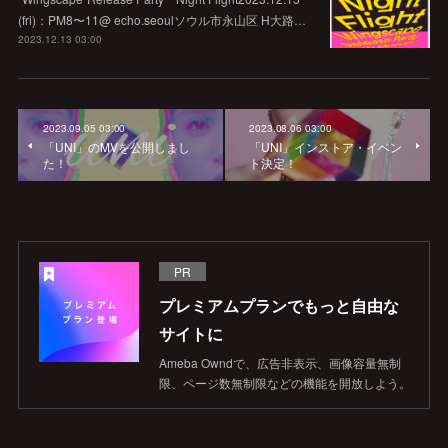
(fri)：PM8〜11@ echo.seoulソウル市永山区 H大路…
2023.12.13 03:00
2023.09.05 03:00
2023.08.06 03:00
「UNI」のMVを公開しまし
「UNI」インストア・イベン
た！
ト決定！
PR
プレミアムプランでもっと自由な
サイトに
Ameba Owndで、広告非表示、画像容量無制
限、ページ数無制限などの機能を開放しよう。