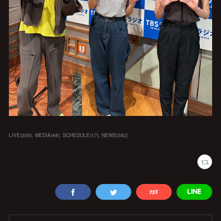
LIVE
(
309
)
MEDIA
(
48
)
SCHEDULE
(
17
)
NEWS
(
382
)