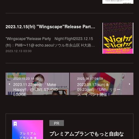
2023.12.15(fri) "Wingscape"Release Party Night Flight @echo.seoul
"Wingscape"Release Party Night Flight2023.12.15
(fri)：PM8〜11@ echo.seoulソウル市永山区 H大路…
2023.12.13 03:00
2023.10.23 10:00
2023.09.07 09:58
2023.11.22(wed) 「Make
2023.09.17(sun) &
Happy!!」@ LIVE STUDIO
09.23(sat) 『UNI』リリー
LODGE
ス・イベント開催！
PR
プレミアムプランでもっと自由な