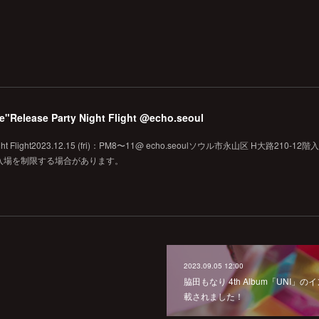
pe"Release Party Night Flight @echo.seoul
Night Flight2023.12.15 (fri)：PM8〜11@ echo.seoulソウル市永山区 H大路210-1
り入場を制限する場合があります。
2023.09.05 12:00
脇田もなり 4th Album「UNI」の
載されました！