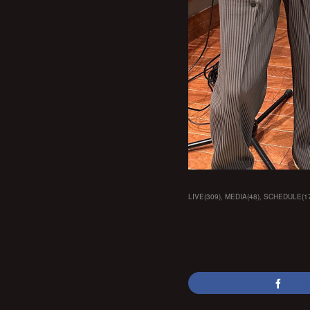
LIVE
(
309
)
MEDIA
(
48
)
SCHEDULE
(
1