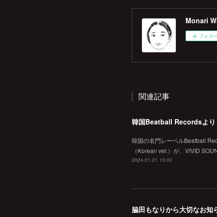
Monari Wa
フォロ
関連記事
韓国の名門レーベルBeatball
（Korean ver.）が、VI
2024.01.21 10:00
脇田もなりから大切なお知