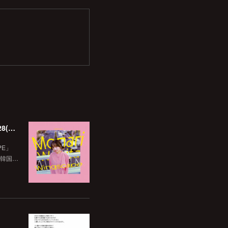
韓国Beatball Recordsよりリリースされた「WINGSCAPE」（Korean ver.）VIVID SOUNDで、1/28(日)発売決定！
PE」
た韓国…