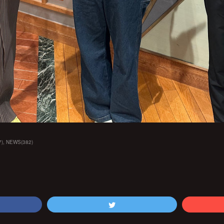
7
)
NEWS
(
382
)