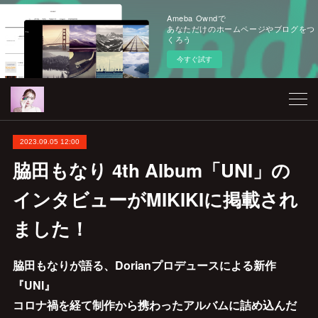
Ameba Owndで
あなただけのホームページやブログをつ
くろう
今すぐ試す
2023.09.05 12:00
脇田もなり 4th Album「UNI」の
インタビューがMIKIKIに掲載され
ました！
脇田もなりが語る、Dorianプロデュースによる新作
『UNI』
コロナ禍を経て制作から携わったアルバムに詰め込んだ