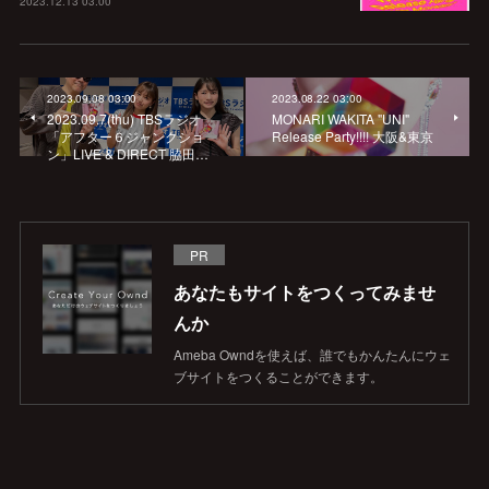
2023.12.13 03:00
2023.09.08 03:00
2023.08.22 03:00
2023.09.7(thu) TBSラジオ
MONARI WAKITA "UNI"
「アフター６ジャンクショ
Release Party!!!! 大阪&東京
ン」LIVE & DIRECT 脇田…
PR
あなたもサイトをつくってみませ
んか
Ameba Owndを使えば、誰でもかんたんにウェ
ブサイトをつくることができます。