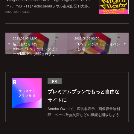
(fri)：PM8〜11@ echo.seoulソウル市永山区 H大路…
2023.12.13 03:00
2023.09.05 12:00
2023.08.06 03:00
脇田もなり 4th
「UNI」インストア・イベン
Album「UNI」のインタビュ
ト決定！
ーがMIKIKIに掲載されまし…
PR
プレミアムプランでもっと自由な
サイトに
Ameba Owndで、広告非表示、画像容量無制
限、ページ数無制限などの機能を開放しよう。