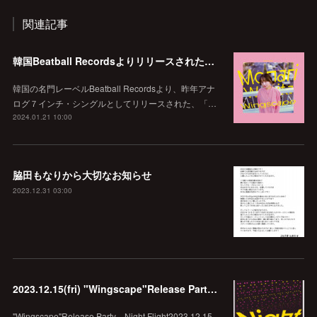
関連記事
韓国Beatball Recordsよりリリースされた「WINGSCAPE」（Korean ver.）VIVID SOUNDで、1/28(日)発売決定！
韓国の名門レーベルBeatball Recordsより、昨年アナ
ログ７インチ・シングルとしてリリースされた、「…
2024.01.21 10:00
脇田もなりから大切なお知らせ
2023.12.31 03:00
2023.12.15(fri) "Wingscape"Release Party Night Flight @echo.seoul
"Wingscape"Release Party Night Flight2023.12.15