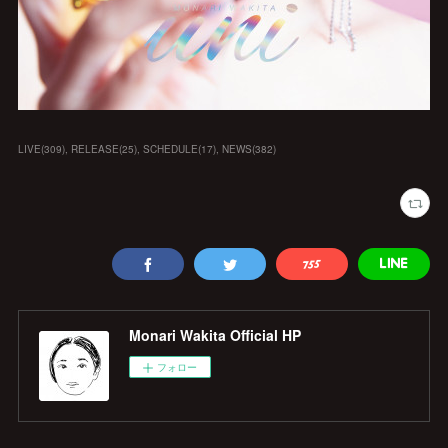
LIVE
(
309
)
RELEASE
(
25
)
SCHEDULE
(
17
)
NEWS
(
382
)
Monari Wakita Official HP
フォロー