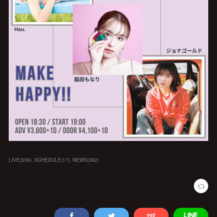
LIVE
(
309
)
SCHEDULE
(
17
)
NEWS
(
382
)