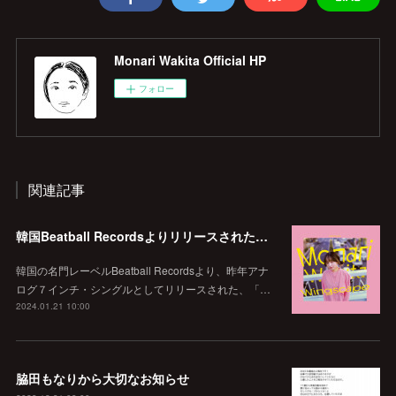
Monari Wakita Official HP
フォロー
関連記事
韓国Beatball Recordsよりリリースされた「WINGSCAPE」（Korean ver.）VIVID SOUNDで、1/28(日)発売決定！
韓国の名門レーベルBeatball Recordsより、昨年アナ
ログ７インチ・シングルとしてリリースされた、「…
2024.01.21 10:00
脇田もなりから大切なお知らせ