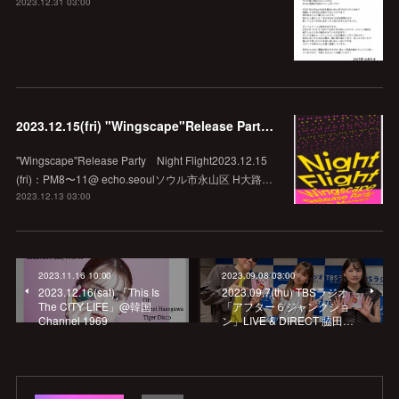
2023.12.31 03:00
2023.12.15(fri) "Wingscape"Release Party Night Flight @echo.seoul
"Wingscape"Release Party Night Flight2023.12.15
(fri)：PM8〜11@ echo.seoulソウル市永山区 H大路…
2023.12.13 03:00
2023.11.16 10:00
2023.09.08 03:00
2023.12.16(sat) 「This Is
2023.09.7(thu) TBSラジオ
The CITY LIFE」@韓国
「アフター６ジャンクショ
Channel 1969
ン」LIVE & DIRECT 脇田…