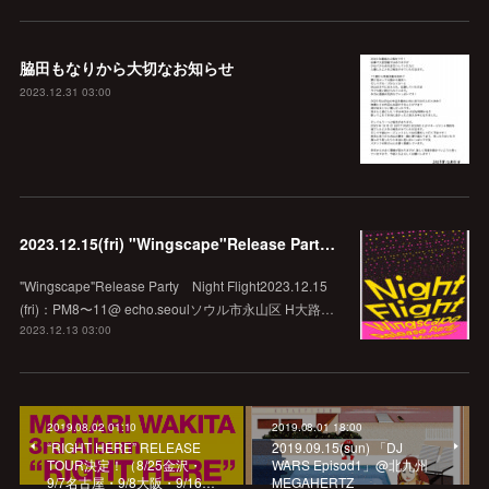
脇田もなりから大切なお知らせ
2023.12.31 03:00
2023.12.15(fri) "Wingscape"Release Party Night Flight @echo.seoul
"Wingscape"Release Party Night Flight2023.12.15
(fri)：PM8〜11@ echo.seoulソウル市永山区 H大路…
2023.12.13 03:00
2019.08.02 01:10
2019.08.01 18:00
“RIGHT HERE” RELEASE
2019.09.15(sun) 「DJ
TOUR決定！（8/25金沢・
WARS Episod1」@北九州
9/7名古屋・9/8大阪・9/16…
MEGAHERTZ