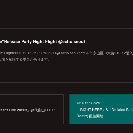
pe"Release Party Night Flight @echo.seoul
Night Flight2023.12.15 (fri)：PM8〜11@ echo.seoulソウル市永山区 H大路210-1
り入場を制限する場合があります。
2019.12.12 06:00
「RIGHT HERE」&「Deflated Ballo
 Year's Live 2020!!」@代官山LOOP
Remix) 配信開始