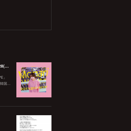
韓国Beatball Recordsよりリリースされた「WINGSCAPE」（Korean ver.）VIVID SOUNDで、1/28(日)発売決定！
PE」
た韓国…