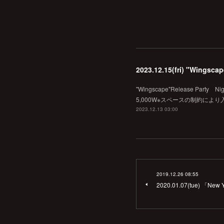
2023.12.15(fri) "Wingsca
"Wingscape"Release Party 
5,000W※スペースの制約によ
2023.12.13 03:00
2019.12.26 08:55
2020.01.07(tue) 「New