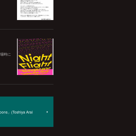
2階入場時に
ons」(Toshiya Arai