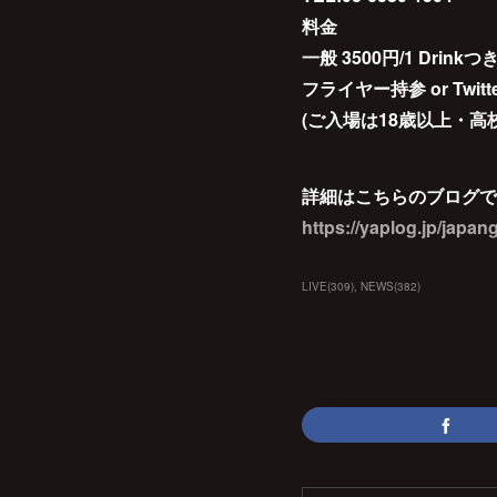
料金
一般 3500円/1 Drinkつ
フライヤー持参 or Twitte
(ご入場は18歳以上・高
詳細はこちらのブログで
https://yaplog.jp/japang
LIVE
(
309
)
NEWS
(
382
)