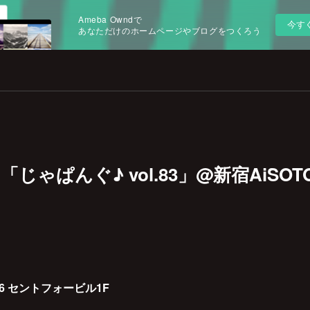
Ameba Owndで
今す
あなただけのホームページやブログをつくろう
fri) 「じゃぱんぐ♪ vol.83」@新宿AiSOT
16 セントフォービル1F